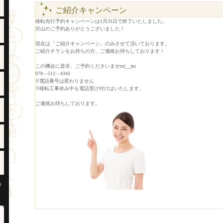
ご紹介キャンペーン
移転先行予約キャンペーンは1月31日で終了いたしました。
沢山のご予約ありがとうございました！
現在は「ご紹介キャンペーン」のみさせて頂いております。
ご紹介チラシをお持ちの方、ご連絡お待ちしております！
この機会に是非、ご予約くださいませm(__)m
078―512―4343
※電話番号は変わりません
※移転工事休み中も電話受け付けはいたします。
ご連絡お待ちしております。